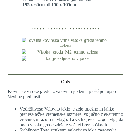
195 x 60cm
ali
150 x 105cm
Opis
Kovinske visoke grede iz valovitih jeklenih plošč ponujajo
številne prednosti:
Vzdržljivost: Valovito jeklo je zelo trpežno in lahko
prenese težke vremenske razmere, vključno z ekstremno
vročino, mrazom in vlago. Ta vzdržljivost zagotavlja, da
bodo visoke grede zdržale več let brez poškodb.
Stabilnost: Toga struktura valovitega jekla zagotavlja