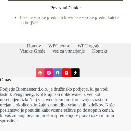
Povezani članki:
Lesene visoke grede ali kovinske visoke grede, katere
so boljše?
Domov
WPC terase
WPC ograje
Visoke Grede
vse za vrtnarjenje
Kontakt
O nas
Podjetje Biomasster d.o.o. je družinsko podjetje, ki ga vodi
lastnik Pengcheng. Kot krajinski oblikovalec z več kot
desetletjem izkušenj v slovenskem prostoru svojo strast do
urejanja okolice združuje s ponudbo vrhunskih izdelkov. Naše
poslanstvo je ponuditi kakovostne rešitve po dostopnih cenah,
ki vaš zunanji bivalni prostor spremenijo v pravo oazo miru in
sprostitve.