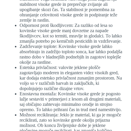
stabilnost visoke grede in preprečuje zvijanje ali
upogibanje skozi čas. Ta stabilnost je pomembna za
ohranjanje celovitosti visoke grede in podpiranje teže
zemlje in rastlin.
Odpornost proti škodljivcem: Za razliko od lesa so
kovinske visoke grede manj dovzetne za napade
škodljivcev, kot so termiti, mravlje in glodalci. To lahko
zmanjša potrebo po kemičnih pesticidih in vzdrževanje.
Zadrževanje toplote: Kovinske visoke grede lahko
absorbirajo in zadržijo toploto sonca, kar lahko podaljša
rastno dobo v hladnejših podnebjih in zagotovi toplejše
okolje za rastline.
Estetska privlačnost: valovite jeklene plošče
zagotavljajo moderen in eleganten videz visokih gred,
kar dodaja estetsko privlačnost zunanjim prostorom. Na
voljo so v različnih barvah in zaključkih, ki
dopolnjujejo različne dizajne vrtov.
Enostavna montaža: Kovinske visoke grede je pogosto
lažje sestaviti v primerjavi z lesom ali drugimi materiali,
saj običajno zahtevajo minimalno orodje in strojno
opremo. To lahko prihrani čas in trud med namestitvijo.
Možnost recikliranja: Jeklo je material, ki ga je mogoče
reciklirati, zato so kovinske grede okolju prijazna
možnost. Ob koncu življenjske dobe je jeklene
pločevine mogoče reciklirati, kar zmanjša količino