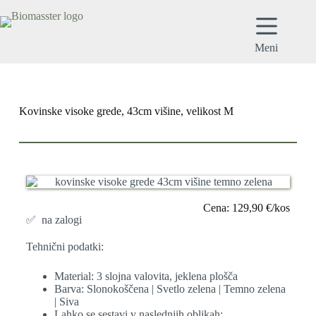
Meni
Kovinske visoke grede, 43cm višine, velikost M
Cena: 129,90 €/kos
✅ na zalogi
Tehnični podatki:
Material: 3 slojna valovita, jeklena plošča
Barva: Slonokoščena | Svetlo zelena | Temno zelena
| Siva
Lahko se sestavi v naslednjih oblikah: