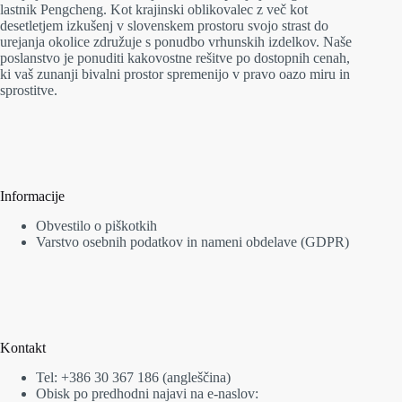
lastnik Pengcheng. Kot krajinski oblikovalec z več kot
desetletjem izkušenj v slovenskem prostoru svojo strast do
urejanja okolice združuje s ponudbo vrhunskih izdelkov. Naše
poslanstvo je ponuditi kakovostne rešitve po dostopnih cenah,
ki vaš zunanji bivalni prostor spremenijo v pravo oazo miru in
sprostitve.
Informacije
Obvestilo o piškotkih
Varstvo osebnih podatkov in nameni obdelave (GDPR)
Kontakt
Tel: +386 30 367 186 (angleščina)
Obisk po predhodni najavi na e-naslov: