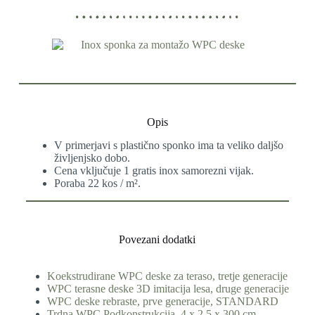
Opis
V primerjavi s plastično sponko ima ta veliko daljšo
življenjsko dobo.
Cena vključuje 1 gratis inox samorezni vijak.
Poraba 22 kos / m².
Povezani dodatki
Koekstrudirane WPC deske za teraso, tretje generacije
WPC terasne deske 3D imitacija lesa, druge generacije
WPC deske rebraste, prve generacije, STANDARD
Trdna WPC Podkonstrukcija, 4 x 2,5 x 300 cm