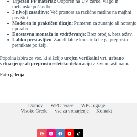
Trpežen PP material
: Odporen na UV žarke, vlago in
mehanske poškodbe.
3 nivoji zasaditve
: Več prostora za različne rastline na majhni
površini.
Moderen in praktičen dizajn
: Primeren za zunanjo ali notranjo
uporabo.
Enostavna montaža in vzdrževanje
: Brez orodja, brez težav.
Lahko prestavljivo
: Zaradi lahke konstrukcije ga preprosto
premikate po želji.
Popolna izbira za vse, ki si želijo
urejen vertikalni vrt, urbano
vrtnarjenje ali preprosto estetsko dekoracijo
z živimi rastlinami.
Foto galerija
Domov
WPC terase
WPC ograje
Visoke Grede
vse za vrtnarjenje
Kontakt